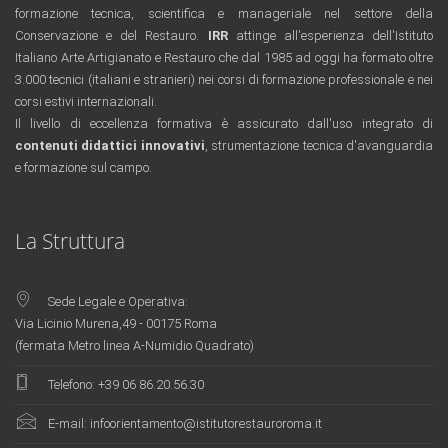
formazione tecnica, scientifica e manageriale nel settore della
Conservazione e del Restauro.
IRR
attinge all'esperienza dell'Istituto
Italiano Arte Artigianato e Restauro che dal 1985 ad oggi ha formato oltre
3.000 tecnici (italiani e stranieri) nei corsi di formazione professionale e nei
corsi estivi internazionali.
Il livello di eccellenza formativa è assicurato dall'uso integrato di
contenuti didattici innovativi
, strumentazione tecnica d'avanguardia
e formazione sul campo.
rolex replica
replica orologi
La Struttura
Sede Legale e Operativa:
Via Licinio Murena,49 - 00175 Roma
(fermata Metro linea A-Numidio Quadrato)
Telefono:
+39 06 86.20.56.30
E-mail:
infoorientamento@istitutorestauroroma.it